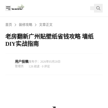
首页
装修攻略
文章正文
老房翻新广州贴壁纸省钱攻略 墙纸
DIY实战指南
用户投稿
发布于：2026年05月20日
管理员
128 阅读 · 0 评论
22
21
22
28
24
6
5
3
1
3