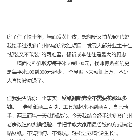
房子住了快十年，墙面发黄掉皮，想翻新又怕花冤枉钱？
我接手过很多广州的老房改造项目，发现大部分业主卡在
“想装又不敢装”的两难里。翻新成本往往是最大的顾虑
——墙面材料乳胶漆每平米50到100元，找师傅贴壁纸更
是每平米100到300元起步
。全屋贴下来动辄上万，不少
人直接被劝退了。
但我要告诉你一个事实：
壁纸翻新完全不需要花那么多
钱。
一卷壁纸两三百块，工具加起来不到两百，自己动
手，两三面墙一天就能贴完。今天我结合经手过多套广州
老房改造的实操经验，手把手教大家用最省钱的方式搞定
贴壁纸，不请师傅、不踩坑，轻松让老墙“逆生长”。