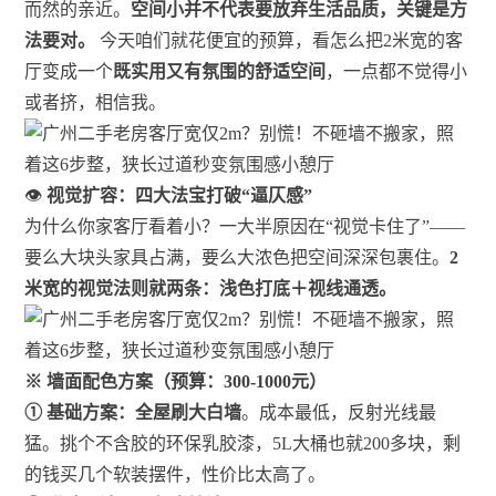
而然的亲近。
空间小并不代表要放弃生活品质，关键是方
法要对。
今天咱们就花便宜的预算，看怎么把2米宽的客
厅变成一个
既实用又有氛围的舒适空间
，一点都不觉得小
或者挤，相信我。
👁️
视觉扩容：四大法宝打破“逼仄感”
为什么你家客厅看着小？一大半原因在“视觉卡住了”——
要么大块头家具占满，要么大浓色把空间深深包裹住。
2
米宽的视觉法则就两条：浅色打底＋视线通透。
※ 墙面配色方案（预算：300-1000元）
① 基础方案：全屋刷大白墙
。成本最低，反射光线最
猛。挑个不含胶的环保乳胶漆，5L大桶也就200多块，剩
的钱买几个软装摆件，性价比太高了。