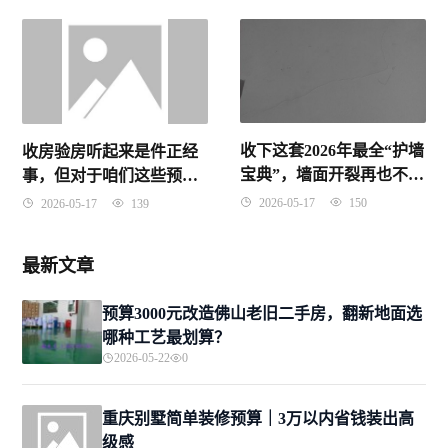
收下这套2026年最全“护墙
收房验房听起来是件正经
宝典”，墙面开裂再也不慌
事，但对于咱们这些预算
了！
有限、好不容易买上二手
2026-05-17
150
2026-05-17
139
房或者刚需新房的普通人
来说，更多的是一份提心
最新文章
吊胆。
预算3000元改造佛山老旧二手房，翻新地面选
哪种工艺最划算？
2026-05-22
0
重庆别墅简单装修预算｜3万以内省钱装出高
级感