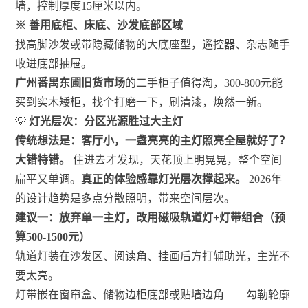
墙，控制厚度15厘米以内。
※ 善用底柜、床底、沙发底部区域
找高脚沙发或带隐藏储物的大底座型，遥控器、杂志随手
收进底部抽屉。
广州番禺东圃旧货市场
的二手柜子值得淘，300-800元能
买到实木矮柜，找个打磨一下，刷清漆，焕然一新。
💡
灯光层次：分区光源胜过大主灯
传统想法是：客厅小，一盏亮亮的主灯照亮全屋就好了？
大错特错。
住进去才发现，天花顶上明晃晃，整个空间
扁平又单调。
真正的体验感靠灯光层次撑起来。
2026年
的设计趋势是多点分散照明，带来空间层次。
建议一：放弃单一主灯，改用磁吸轨道灯+灯带组合（预
算500-1500元）
轨道灯装在沙发区、阅读角、挂画后方打辅助光，主光不
要太亮。
灯带嵌在窗帘盒、储物边柜底部或贴墙边角——勾勒轮廓