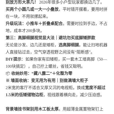
别放方形大茶几！
2026年很多小户型玩家都换边几了。
买两个小圆几或一大一小叠放
，平时错开摆着，要用时拼
在一块，不用就摞起来。
升级玩法：小推车＋折叠桌配合
。需要时拉到手边，不占
地，成本才200多块。
第三：高脚细腿视觉显大法｜避坑勿买底脚矮胖款
无论是沙发、边几还是矮柜，
选高脚细腿
。能让扫地机器
人直接钻过去，空气穿透视野之间没有“阻断感”。
DIY提示
：如果你家有旧矮柜，买一套木工增高脚（50—
100块搞定），自己拧上螺丝，省钱又聪明。
📦
收纳妙用：“藏八露二”＋化整为零
※ 墙面收纳：变无用为有用｜别做满墙大柜子
2米宽的客厅不适合又厚又沉的电视柜。换成
宽度不超过
1.5米的低矮储物边柜
，视线跟着横向走，减少压迫感。
背景墙挂书架别用木工板太厚
。用超薄金属置物架钉上