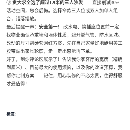
③
贪大求全选了超过1.9米的三人沙发
——直接削减30%
活动空间，您会后悔。选择窄款三人位或双人加单人组
合，错落摆放。
最后提醒一声：
安全第一！
改水电、换插座位置前一定
找物业确认承重墙和墙体性质，避开燃气管、防水区域。
改动的尺寸别硬套网红方案，先在自己家量好地砖用美工
胶带黏出家具轮廓，走一走出感觉再下单。
好了，到你评论区展示了！告诉我你家客厅的宽度（精确
到厘米）、目前最大的使用烦恼，以及你的改造预算，我
帮你定制方案——记住，用心装修的不必太贵，住得舒服
才最值得！
标签: