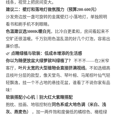
线条，视觉上把房间变大。
建议二：壁灯和落地灯做氛围力（预算200-600元）
沙发旁边放一盏可旋转的金属壁灯/小落地灯，单独照明
看书和刷手机不刺眼睛。
色温建议选3000K暖白光
，比冷白更柔和，房间看起来不
空旷还很温暖。千万别用色温乱混的好几个灯泡，容易出
廉价感。
🌿
点睛绿植与软装：低成本增添的生活感
你以为随便放盆大绿萝就叫绿植了？
不不不——在2米窄
客厅，
叶片太宽的大型植物会直接挤满视线
。不如选细高
且枝叶分层的款型，像天堂鸟、琴叶榕、马尾棕叶仙气轻
轻飘逸，挂一个不占地的悬挂花盆，谁看了不说你家有品
味！
软装搭配小心机｜别大红大紫瞎搭配
抱枕、挂画、地毯控制在
同色系或大地色调（米白、浅
灰、燕麦色）
，加一两件饱和度偏低的橘棕色、橄榄绿