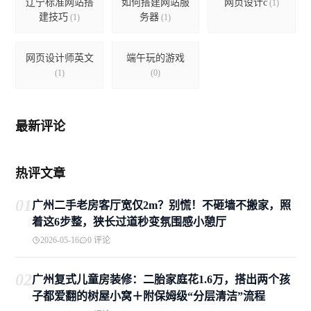
辽宁标准网站搭
如何搭建网站服
网页设计c
(1)
建技巧
务器
(1)
(1)
网页设计师英文
端午玩的游戏
(1)
(0)
最新评论
热评文章
01
广州二手老房客厅宽仅2m？别慌！不砸墙不搬家，照
着这6步整，狭长过道秒变氛围感小憩厅
2026-05-16
0 评论
02
广州复式儿童房装修：二胎家庭花1.6万，搭出两个孩
子都爱翻的树屋小窝＋附保姆级“分层清洁”流程