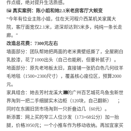
作点缀，绝对提升生活质感。
🖼️
真实案例：陈小姐和她2.1米老房客厅大蜕变
“今年有位业主陈小姐，住在天河程介西某机关家属大
院，客厅面宽仅2.1米，进深却达到5米多，纯纯一条长走
廊。”
改造总花费：7300元左右
墙面部分：团队帮她把两面的老米黄壁纸撕了，全屋刷白
乳胶漆，花了1000出头（自己也能刷，但要补腻子）。
地面部分：原先老地板太旧，直接铺一张奶白色几何纹羊
毛地毯（1500×2300尺寸），覆盖核心座位区，预算2000
元。
14
13
13
13
27
32
32
51
1
1
6
1
1
家具组合：她去芳村龙溪大道的广州百艺城花鸟鱼虫新世
界淘到一把二手细腿实木边柜（120块，自己翻新）
；
同时在东圃旧货市场淘到一只折叠边几（60元）。
新添置：网上买的窄三人位沙发（173×68公分）加一抬
腿，价格3950元；一个小推车作为移动收纳。再加宜家买