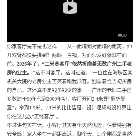
你家客厅是不是也这样——从一面墙到对面墙的距离，伸
开双臂都快要摸到？两眼一直视，对面沙发好像就在面
前。
2026年了，“二米宽客厅”依然折磨着无数广州二手老
房的业主。
“这不叫客厅，这叫过道。”一位住在海珠区某
机关大院的老房业主苦笑着跟我形容。别急着怪当初买房
的自己，这还真不是钱多钱少的事——广州的老旧二手房
多数建于90年代到2000年初，客厅开间2.4米算“豪华配
置”，窄到1.9米、2.1米的比比皆是。设计逻辑就没打算让
你在这儿放“正经客厅”。
不过讲句实在话，小客厅其实有个天然优势：住着特别有
安全感！家人坐在一起距离近，聊个天、追个剧都是自然