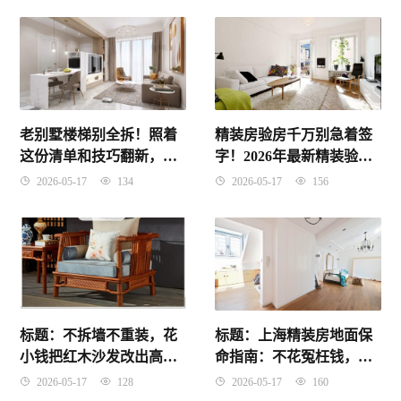
老别墅楼梯别全拆！照着
精装房验房千万别急着签
这份清单和技巧翻新，至
字！2026年最新精装验房
少省下一半冤枉钱！
全流程攻略，照着做少踩
2026-05-17
134
2026-05-17
156
80%的坑
标题：上海精装房地面保
标题：不拆墙不重装，花
命指南：不花冤枉钱，四
小钱把红木沙发改出高级
招护住你家新铺的地板砖
感｜一位广佛业主的客厅
2026-05-17
160
2026-05-17
128
逆袭经验