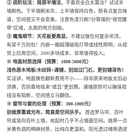
② 进阶玩法：局部半墙法
。不喜欢全白太寡淡？试试半
墙刷色。下半墙刷米灰，上半墙保持白色，既有点复古味
道，空间感又不会变差。注意色漆只刷7分靠墙的“视觉腰
带”区域，太高的地方别碰。
③ 魔鬼细节：天花板要高显
。不建议做任何复杂吊顶，
有梁千万别包！内嵌一圈超薄磁吸灯带或线性照明，从视
觉上拉高空间，2000多块成本，非常值得投入。
※ 地面材质选择（预算：1000-5000元）
浅色原木地板/木纹砖+通铺，别加过门石，更别铺深色！
实话讲，地面换色翻新费用不小——除非原来地板太旧必
须换，否则靠地毯来“遮丑”更划算。通铺原则可以确保视
线没有阻断，空间感立马翻倍。
※ 窗帘与窗的处理（预算：300-1000元）
别做厚重遮光布，简直是空间杀手。
首选罗马帘、百叶
帘或竖向百叶上墙，收起时几乎不占墙面空间。挑带一点
米黄色调的棉麻材质，比纯白更温和。阳光透过缝隙洒进