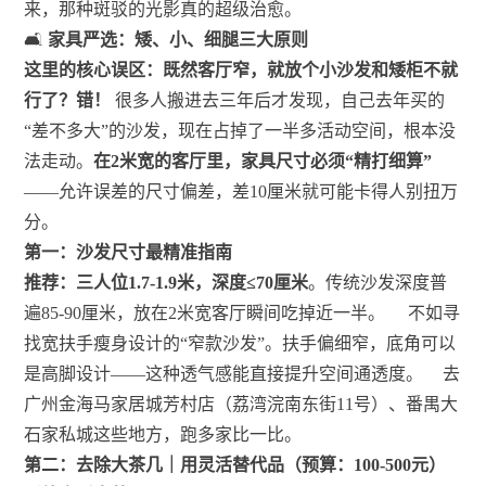
来，那种斑驳的光影真的超级治愈。
🛋️
家具严选：矮、小、细腿三大原则
这里的核心误区：既然客厅窄，就放个小沙发和矮柜不就
行了？错！
很多人搬进去三年后才发现，自己去年买的
“差不多大”的沙发，现在占掉了一半多活动空间，根本没
法走动。
在2米宽的客厅里，家具尺寸必须“精打细算”
——允许误差的尺寸偏差，差10厘米就可能卡得人别扭万
分。
第一：沙发尺寸最精准指南
推荐：三人位1.7-1.9米，深度≤70厘米
。传统沙发深度普
遍85-90厘米，放在2米宽客厅瞬间吃掉近一半。
不如寻
找宽扶手瘦身设计的“窄款沙发”。扶手偏细窄，底角可以
是高脚设计——这种透气感能直接提升空间通透度。
去
广州金海马家居城芳村店（荔湾浣南东街11号）、番禺大
石家私城这些地方，跑多家比一比。
第二：去除大茶几｜用灵活替代品（预算：100-500元）