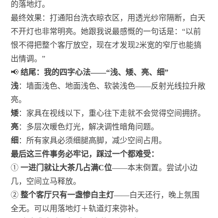
的落地灯。
最终效果：打通阳台洗衣晾衣区，用透光纱帘隔断，白天
不开灯也非常明亮。她跟我说最感慨的一句话是：“以前
恨不得把整个客厅放空，现在才发现2米宽的窄厅也能搞
出情调。”
📢
结尾：我的四字心法——“浅、矮、亮、细”
浅
：墙面浅色、地面浅色、软装浅色——反射光线拉升敞
亮。
矮
：家具在视线以下，重心往下走就不会觉得空间拥挤。
亮
：多层次暖色灯光，解决调性暗角问题。
细
：所有家具必须细腿高脚，减少空间占用。
最后这三件事务必牢记，踩过一个都难受：
①
一进门就让大茶几占满C位
——本末倒置。尝试小边
几，空间立马释放。
②
整个客厅只有一盏惨白主灯
——白天还行，晚上氛围
全无。可以用落地灯＋轨道灯来弥补。