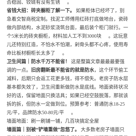
否稳固、铰链有没有生锈
。
省钱大招：砖夹橱柜了解一下。
如果柜体已经坏了，别
急着交智商税定制。找泥工师傅用红砖打底做地台，瓷砖
做内部结构，水泥砂浆浇筑台面，最后装个柜门就行。一
个5米长的砖夹橱柜，材料加人工不到3000块
。这玩意
儿还特别扛造，不怕水不怕潮，剁骨头都不心疼，使用寿
命比板材橱柜长太多了
。
卫生间篇｜防水千万不能省！
这是整篇文章最最最要强
调的一点。
旧房翻新最不能省的就是防水
，这个环节偷工
减料，后期只会返工花更多钱，得不偿失。老房子防水层
基本都失效了，卫生间重新做防水是底线。地面瓷砖状况
好的话，保留地面只换洁具；如果已经空鼓脱落，那就该
拆的拆，但防水一定做到位。预算参考：普通防水18-25
元/平，品牌防水50-80元/平
。
墙面地面：刷一刷铺一铺，几百块搞定全屋
墙面篇｜别被“铲墙重做”忽悠了。
大多数老房子墙面只