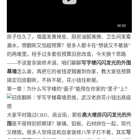
房子住久了，墙面发黄掉皮、厨房油腻难擦、卫生间发霉
漏水，想翻新又怕超预算？很多人都卡在“想装又不敢装”
的两难里。经手过多套低预算旧房改造，今天换个思路
——不谈复杂装修术语，咱们聊聊
写字楼闪闪发光的外围
幕墙
怎么装，再把它的省钱逻辑搬到你家，教大家低预算
搞定旧房翻新，不拆不砸，花小钱住新屋。
第一章｜为什么写字楼的“面子”能用在你家的“里子”上？
大家平时路过CBD、商业街，那些
高大楼房闪闪发光的外
围
是不是特别抓眼球？玻璃、铝板、石材拼在一起，现代
又精致。很多人觉得这和自家装修八竿子打不着，其实
写