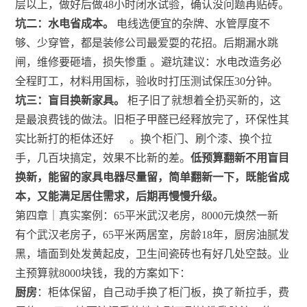
层以上，做好后做48小时闭水试验，确认没问题再贴砖。
坑二：水电省成本。
电线选便宜的杂牌、水管厚度不
够、少穿管，都是装修公司最爱耍的花招。后期漏水跳
闸，维修要砸墙，损失惨重
。避坑建议：水电改造务必
全程盯工，材料用国标，验收时打压测试保压30分钟。
坑三：盲目换新家具。
柜子旧了就想着全扔买新的，这
是最浪费钱的做法。旧柜子甲醛已经释放完了，环保性其
实比新打的柜体还好
。换个柜门、刷个漆、换个拉
手，几百块搞定，效果不比新的差。
低预算翻新不用盲目
换新，能留的家具电器尽量留，简单翻新一下，既能省成
本，又能满足居住需求，后期再慢慢升级。
第四章｜真实案例：65平米武汉老房，8000元焕然一新
有个武汉老房子，65平米两居室，房龄18年，厨房油腻发
黑，墙面到处发黄起皮，卫生间瓷砖也有好几处空鼓。业
主预算就8000块钱，我的方案如下：
厨房
：柜体保留，自己动手换了柜门板，换了新拉手，费