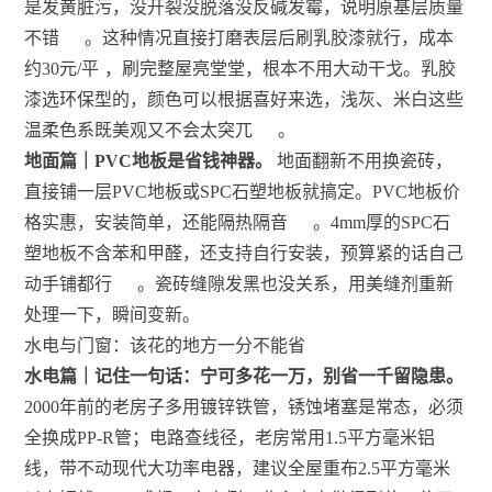
是发黄脏污，没开裂没脱落没反碱发霉，说明原基层质量
不错
。这种情况直接打磨表层后刷乳胶漆就行，成本
约30元/平
，刷完整屋亮堂堂，根本不用大动干戈。乳胶
漆选环保型的，颜色可以根据喜好来选，浅灰、米白这些
温柔色系既美观又不会太突兀
。
地面篇｜PVC地板是省钱神器。
地面翻新不用换瓷砖，
直接铺一层PVC地板或SPC石塑地板就搞定。PVC地板价
格实惠，安装简单，还能隔热隔音
。4mm厚的SPC石
塑地板不含苯和甲醛，还支持自行安装，预算紧的话自己
动手铺都行
。瓷砖缝隙发黑也没关系，用美缝剂重新
处理一下，瞬间变新。
水电与门窗：该花的地方一分不能省
水电篇｜记住一句话：宁可多花一万，别省一千留隐患。
2000年前的老房子多用镀锌铁管，锈蚀堵塞是常态，必须
全换成PP-R管；电路查线径，老房常用1.5平方毫米铝
线，带不动现代大功率电器，建议全屋重布2.5平方毫米