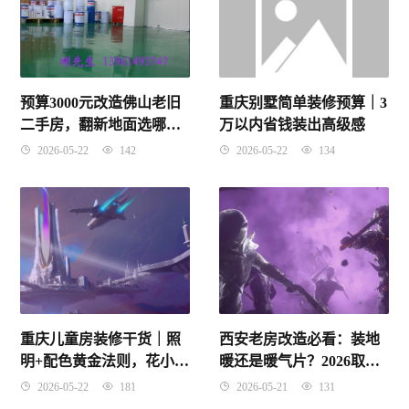
预算3000元改造佛山老旧
重庆别墅简单装修预算｜3
二手房，翻新地面选哪种
万以内省钱装出高级感
工艺最划算？
2026-05-22
142
2026-05-22
134
重庆儿童房装修干货｜照
西安老房改造必看：装地
明+配色黄金法则，花小钱
暖还是暖气片？2026取暖
护视力养性格
电器最全避坑指南
2026-05-22
181
2026-05-21
131