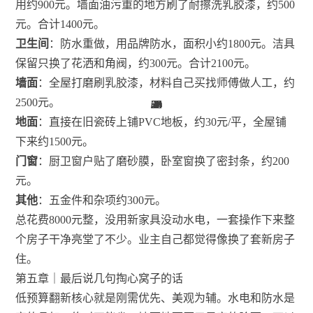
用约900元。墙面油污重的地方刷了耐擦洗乳胶漆，约500
元。合计1400元。
卫生间
：防水重做，用品牌防水，面积小约1800元。洁具
保留只换了花洒和角阀，约300元。合计2100元。
墙面
：全屋打磨刷乳胶漆，材料自己买找师傅做人工，约
2500元。
20
24
24
62
34
30
30
34
38
39
48
38
34
4
4
3
1
1
地面
：直接在旧瓷砖上铺PVC地板，约30元/平，全屋铺
下来约1500元。
门窗
：厨卫窗户贴了磨砂膜，卧室窗换了密封条，约200
元。
其他
：五金件和杂项约300元。
总花费8000元整，没用新家具没动水电，一套操作下来整
个房子干净亮堂了不少。业主自己都觉得像换了套新房子
住。
第五章｜最后说几句掏心窝子的话
低预算翻新核心就是刚需优先、美观为辅。水电和防水是