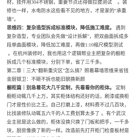
材，挂件用304不锈钢，重要节点还得做拉拔测试
。装
修也一样，水电防水这些看不见的地方，才是家的“承重
墙”。
思维四：复杂造型拆成标准模块，降低施工难度。
遇到
复杂造型，专业团队会先做“设计拆解”，把双曲面拆成多
段单曲面模块，降低加工难度，再做1:10缩尺模型测试
。在杭州装修时，我也用这个逻辑帮业主把复杂的橱柜
拆成几个标准模块，分别下单，省了三千多。
第二章｜三大“翻新重灾区”怎么搞？照着幕墙思维来省钱
金厨银卫：不砸不拆也能旧貌换新颜
橱柜篇｜别急着花大几千定制，先看看你的柜体。
定制
橱柜动辄几千上万，其实柜体结构还好的话，刷漆或换柜
门才是性价比之王。自己打磨上漆，材料费不过几百块，
比找装修队动辄五六千的人工费划算太多了
。有个武汉
业主就是这么做的，柜体没换只换了门板和把手，一千多
块，厨房像换了新的一样。改造前先打开柜门检查板材是