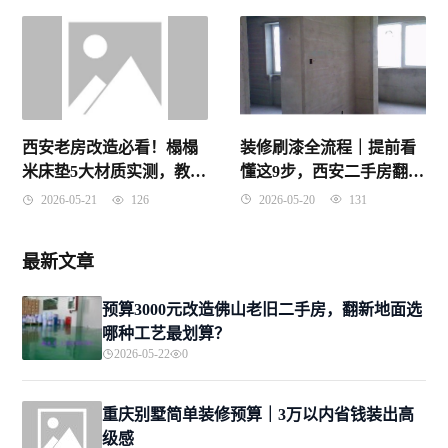
装修刷漆全流程｜提前看
西安老房改造必看！榻榻
懂这9步，西安二手房翻新
米床垫5大材质实测，教你
不走冤枉路
花小钱睡个好觉
2026-05-20
131
2026-05-21
126
最新文章
预算3000元改造佛山老旧二手房，翻新地面选
哪种工艺最划算？
2026-05-22
0
重庆别墅简单装修预算｜3万以内省钱装出高
级感