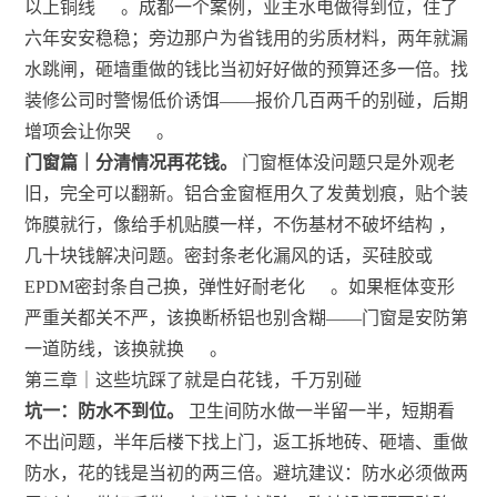
以上铜线
。成都一个案例，业主水电做得到位，住了
六年安安稳稳；旁边那户为省钱用的劣质材料，两年就漏
水跳闸，砸墙重做的钱比当初好好做的预算还多一倍。找
装修公司时警惕低价诱饵——报价几百两千的别碰，后期
增项会让你哭
。
门窗篇｜分清情况再花钱。
门窗框体没问题只是外观老
旧，完全可以翻新。铝合金窗框用久了发黄划痕，贴个装
饰膜就行，像给手机贴膜一样，不伤基材不破坏结构
，
几十块钱解决问题。密封条老化漏风的话，买硅胶或
EPDM密封条自己换，弹性好耐老化
。如果框体变形
严重关都关不严，该换断桥铝也别含糊——门窗是安防第
一道防线，该换就换
。
第三章｜这些坑踩了就是白花钱，千万别碰
坑一：防水不到位。
卫生间防水做一半留一半，短期看
不出问题，半年后楼下找上门，返工拆地砖、砸墙、重做
防水，花的钱是当初的两三倍。避坑建议：防水必须做两