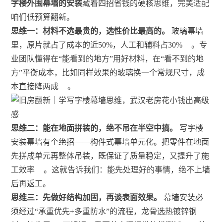
字楼外围幕墙的安装
藏着四招省钱的硬核思维，完美适配
咱们低预算翻新。
思维一：材料不选最贵的，选性价比最高的。
玻璃幕墙
里，原片就占了成本的近50%，人工和辅料占30%
。专
业团队懂得在“能看到的地方”用好材料，在“看不到的地
方”平衡成本，比如同样效果的玻璃换一个常规尺寸，成
本直接降两成
。
思维二：能在地面拼装的，绝不吊在半空中搞。
写字楼
安装幕墙有个绝招——构件式幕墙单元化。把零件在地面
先拼成单元再整体吊装，既保证了质量稳定，又提升了施
工效率
。这就告诉我们：能先处理好的事情，绝不上墙
后再返工。
思维三：先做好结构加固，再谈表面效果。
幕墙安装必
须经过“承重优先+多重防水”的流程，龙骨选热镀锌钢